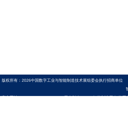
版权所有：2026中国数字工业与智能制造技术展组委会执行招商单
官方网址：www.znzzexpo.com
展会别称：2026智能制造展|智能工
互联网展|5G人工智能展|具身机器人展 |5G