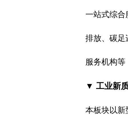
一站式综合
拟邀指导单位：
国家工业和信息化部
排放、碳足
国家商务部
中国科学院
中国工程院
服务机构等
国际智能制造产业联盟
中国智能制造推进合作创新联盟
▼ 工业新
中国人工智能学会等
博览会组织单位：
本板块以
新
深圳市人民政府
深圳市科技创新局等