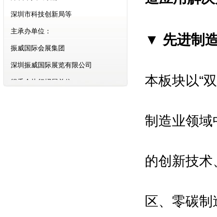
主承办单位：
振威国际会展集团
▼ 先进制
深圳振威国际展览有限公司
组委会执行招展单位：
本板块以“
励兴展览（上海）有限公司
合作支持媒体：
亚洲自动化与机器人网\中国机器人
制造业领域
网\中国自动化网\中国智能制造网
\环球自动化网\维科网·智能制造\中
的创新技术
国工业机器人网\中国智造网\机器人
在线\IAM机器人网\数字在线\机电之
区、零碳制
家网