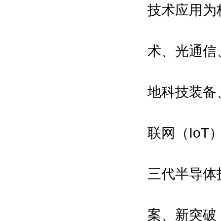
主承办单位：
技术应用为
振威国际会展集团
深圳振威国际展览有限公司
术、光通信
组委会执行招展单位：
励兴展览（上海）有限公司
地科技装备
合作支持媒体：
亚洲自动化与机器人网\中国机器人
网\中国自动化网\中国智能制造网
联网（Io
\环球自动化网\维科网·智能制造\中
国工业机器人网\中国智造网\机器人
三代半导体
在线\IAM机器人网\数字在线\机电之
家网
案、新突破