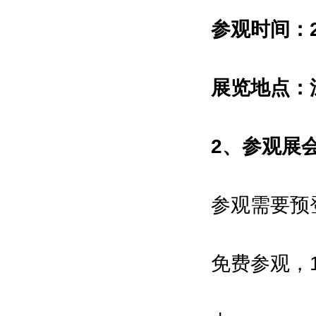
国工业机器人网\中国智造网\机器人
参观时间：20
在线\IAM机器人网\数字在线\机电之
家网
展览地点：
拟邀指导单位：
2、参观展
国家工业和信息化部
国家商务部
参观需要预
中国科学院
中国工程院
免费参观，
国际智能制造产业联盟
中国智能制造推进合作创新联盟
中国人工智能学会等