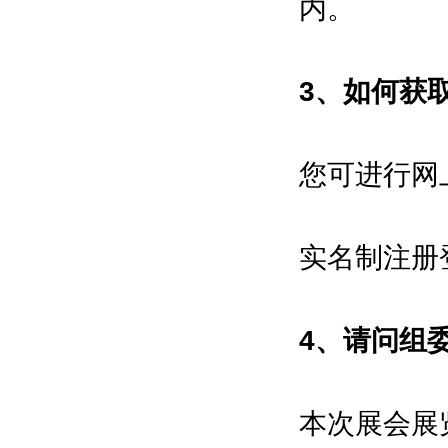
内。
博览会组织单位：
深圳市人民政府
3、如何获
深圳市科技创新局等
主承办单位：
振威国际会展集团
您可进行网
深圳振威国际展览有限公司
组委会执行招展单位：
实名制注册
励兴展览（上海）有限公司
合作支持媒体：
4、请问组
亚洲自动化与机器人网\中国机器人
网\中国自动化网\中国智能制造网
\环球自动化网\维科网·智能制造\中
本次展会展
国工业机器人网\中国智造网\机器人