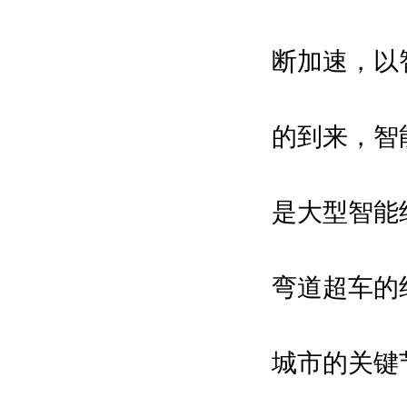
中国人工智能学会等
博览会组织单位：
断加速，以
深圳市人民政府
深圳市科技创新局等
的到来，智
主承办单位：
振威国际会展集团
是大型智能
深圳振威国际展览有限公司
组委会执行招展单位：
励兴展览（上海）有限公司
弯道超车的
合作支持媒体：
亚洲自动化与机器人网\中国机器人
城市的关键
网\中国自动化网\中国智能制造网
\环球自动化网\维科网·智能制造\中