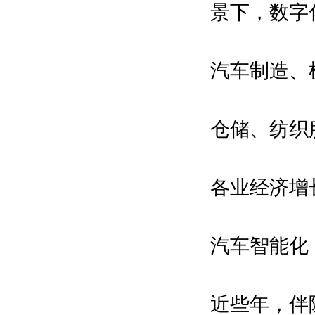
景下，数字
\环球自动化网\维科网·智能制造\中
国工业机器人网\中国智造网\机器人
在线\IAM机器人网\数字在线\机电之
汽车制造、
家网
仓储、纺织
拟邀指导单位：
国家工业和信息化部
各业经济增
国家商务部
中国科学院
汽车智能化
中国工程院
国际智能制造产业联盟
近些年，伴
中国智能制造推进合作创新联盟