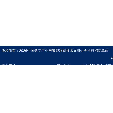
版权所有：2026中国数字工业与智能制造技术展组委会执行招商单
官方网址：www.znzzexpo.com
展会别称：2026智能制造展|智能工
互联网展|5G人工智能展|具身机器人展 |5G