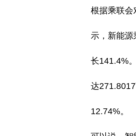
国工业机器人网\中国智造网\机器人
根据乘联会
在线\IAM机器人网\数字在线\机电之
家网
示，新能源
长141.4
达271.8
12.74%。