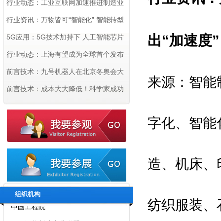
企业 数量居全国首位
行业动态：工业互联网加速推进制造业
数字化转型
行业资讯：万物皆可“智能化” 智能转型
出“加速度”
在各行业跑出“加速度”
5G应用：5G技术加持下 人工智能芯片
行业有望乘势而上
行业动态：上海有望成为全球首个发布
机器人密度的城市
前言技术：九号机器人在北京冬奥会大
来源：智能
显身手 以科技创新赋能“智慧冬奥”
前言技术：成本大大降低！科学家成功
用3D打印造出首个柔性OLED显示屏
字化、智能
拟邀指导单位：
国家工业和信息化部
国家商务部
造、机床、
中国科学院
中国工程院
组织机构
纺织服装、
国际智能制造产业联盟