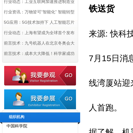
企业 数量居全国首位
行业动态：工业互联网加速推进制造业
铁送货
数字化转型
行业资讯：万物皆可“智能化” 智能转型
在各行业跑出“加速度”
5G应用：5G技术加持下 人工智能芯片
来源: 快科
行业有望乘势而上
行业动态：上海有望成为全球首个发布
机器人密度的城市
前言技术：九号机器人在北京冬奥会大
显身手 以科技创新赋能“智慧冬奥”
前言技术：成本大大降低！科学家成功
7月15日
用3D打印造出首个柔性OLED显示屏
线湾厦站迎
拟邀指导单位：
国家工业和信息化部
人首跑。
国家商务部
组织机构
中国科学院
据了解，机