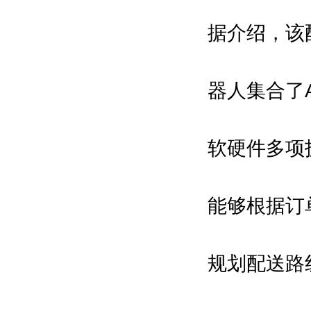
亚洲自动化与机器人网\中国机器人
据介绍，该
网\中国自动化网\中国智能制造网
\环球自动化网\维科网·智能制造\中
国工业机器人网\中国智造网\机器人
器人集合了
在线\IAM机器人网\数字在线\机电之
家网
软硬件多项
拟邀指导单位：
能够根据订
国家工业和信息化部
国家商务部
规划配送路
中国科学院
中国工程院