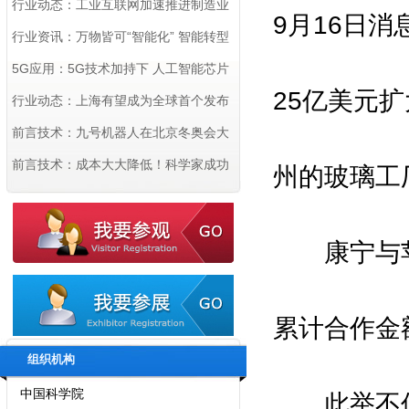
企业 数量居全国首位
行业动态：工业互联网加速推进制造业
9月16日
数字化转型
行业资讯：万物皆可“智能化” 智能转型
在各行业跑出“加速度”
5G应用：5G技术加持下 人工智能芯片
25亿美元
行业有望乘势而上
行业动态：上海有望成为全球首个发布
机器人密度的城市
前言技术：九号机器人在北京冬奥会大
显身手 以科技创新赋能“智慧冬奥”
前言技术：成本大大降低！科学家成功
州的玻璃工
用3D打印造出首个柔性OLED显示屏
康宁与苹果
拟邀指导单位：
国家工业和信息化部
累计合作金
国家商务部
组织机构
中国科学院
此举不仅深