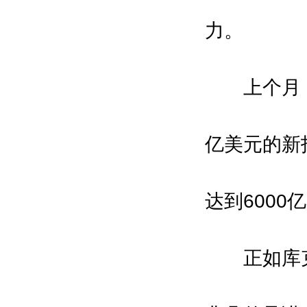
亚洲自动化与机器人网\中国机器人
力。
网\中国自动化网\中国智能制造网
\环球自动化网\维科网·智能制造\中
国工业机器人网\中国智造网\机器人
上个月，苹
在线\IAM机器人网\数字在线\机电之
家网
亿美元的新
达到600
拟邀指导单位：
国家工业和信息化部
国家商务部
正如库克所
中国科学院
中国工程院