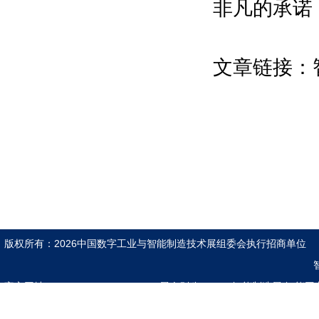
非凡的承诺
国际智能制造产业联盟
中国智能制造推进合作创新联盟
中国人工智能学会等
文章链接：
博览会组织单位：
深圳市人民政府
深圳市科技创新局等
主承办单位：
振威国际会展集团
深圳振威国际展览有限公司
组委会执行招展单位：
版权所有：2026中国数字工业与智能制造技术展组委会执行招商单
励兴展览（上海）有限公司
官方网址：www.znzzexpo.com
合作支持媒体：
展会别称：2026智能制造展|智能工
互联网展|5G人工智能展|具身机器人展 |5G
亚洲自动化与机器人网\中国机器人